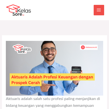
Main
Skip
to
Men
content
Aktuaris adalah salah satu profesi paling menjanjikan di
bidang keuangan yang menggabungkan kemampuan