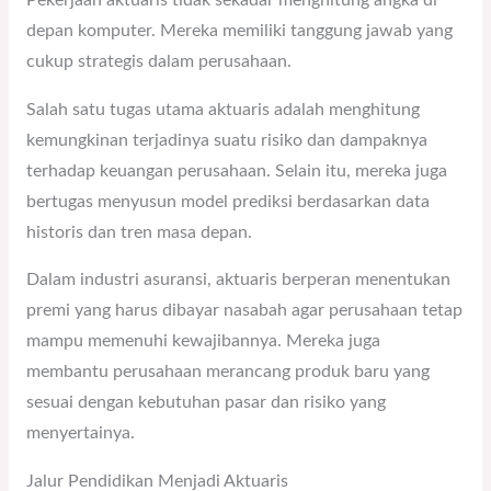
Pekerjaan aktuaris tidak sekadar menghitung angka di
depan komputer. Mereka memiliki tanggung jawab yang
cukup strategis dalam perusahaan.
Salah satu tugas utama aktuaris adalah menghitung
kemungkinan terjadinya suatu risiko dan dampaknya
terhadap keuangan perusahaan. Selain itu, mereka juga
bertugas menyusun model prediksi berdasarkan data
historis dan tren masa depan.
Dalam industri asuransi, aktuaris berperan menentukan
premi yang harus dibayar nasabah agar perusahaan tetap
mampu memenuhi kewajibannya. Mereka juga
membantu perusahaan merancang produk baru yang
sesuai dengan kebutuhan pasar dan risiko yang
menyertainya.
Jalur Pendidikan Menjadi Aktuaris