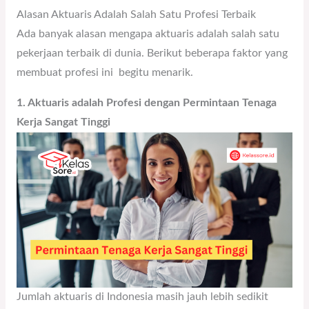
Alasan Aktuaris Adalah Salah Satu Profesi Terbaik
Ada banyak alasan mengapa aktuaris adalah salah satu
pekerjaan terbaik di dunia. Berikut beberapa faktor yang
membuat profesi ini begitu menarik.
1. Aktuaris adalah Profesi dengan Permintaan Tenaga
Kerja Sangat Tinggi
Jumlah aktuaris di Indonesia masih jauh lebih sedikit