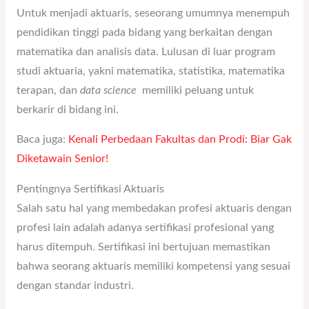
Untuk menjadi aktuaris, seseorang umumnya menempuh
pendidikan tinggi pada bidang yang berkaitan dengan
matematika dan analisis data. Lulusan di luar program
studi aktuaria, yakni matematika, statistika, matematika
terapan, dan
data science
memiliki peluang untuk
berkarir di bidang ini.
Baca juga:
Kenali Perbedaan Fakultas dan Prodi: Biar Gak
Diketawain Senior!
Pentingnya Sertifikasi Aktuaris
Salah satu hal yang membedakan profesi aktuaris dengan
profesi lain adalah adanya sertifikasi profesional yang
harus ditempuh. Sertifikasi ini bertujuan memastikan
bahwa seorang aktuaris memiliki kompetensi yang sesuai
dengan standar industri.