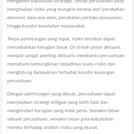
mengambil keputusan strategis. Setiap perusahaan pasti
menghadapi risiko yang mungkin berasal dari perubahan
ekonomi, bencana alam, perubahan perilaku konsumen,
hingga kondisi kesehatan masyarakat.
Tanpa perhitungan yang tepat, risiko tersebut dapat
menyebabkan kerugian besar. Di sinilah peran aktuaris
menjadi sangat penting. Aktuaris membantu perusahaan
memahami kemungkinan terjadinya suatu risiko dan
menghitung dampaknya terhadap kondisi keuangan
perusahaan.
Dengan perhitungan yang dibuat, perusahaan dapat
menyiapkan strategi mitigasi yang lebih baik dan
menghindari kerugian yang tidak perlu. Semakin besar
sebuah perusahaan, semakin besar pula kebutuhan
mereka terhadap analisis risiko yang akurat.