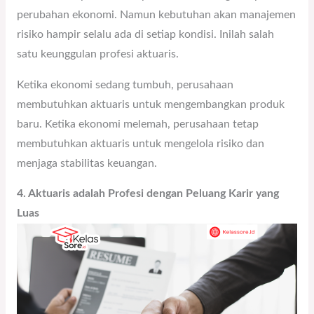
perubahan ekonomi. Namun kebutuhan akan manajemen
risiko hampir selalu ada di setiap kondisi. Inilah salah
satu keunggulan profesi aktuaris.
Ketika ekonomi sedang tumbuh, perusahaan
membutuhkan aktuaris untuk mengembangkan produk
baru. Ketika ekonomi melemah, perusahaan tetap
membutuhkan aktuaris untuk mengelola risiko dan
menjaga stabilitas keuangan.
4. Aktuaris adalah Profesi dengan Peluang Karir yang
Luas