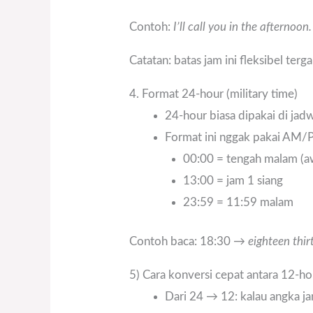
Contoh:
I’ll call you in the afternoon.
Catatan: batas jam ini fleksibel ter
4. Format 24-hour (military time)
24-hour biasa dipakai di jadw
Format ini nggak pakai AM/P
00:00 = tengah malam (aw
13:00 = jam 1 siang
23:59 = 11:59 malam
Contoh baca: 18:30 →
eighteen thir
5) Cara konversi cepat antara 12-h
Dari 24 → 12: kalau angka ja