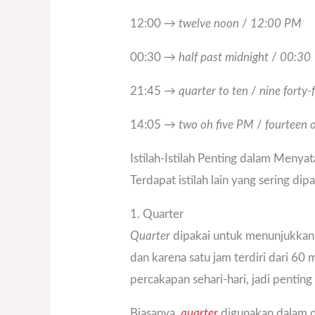
12:00 →
twelve noon
/
12:00 PM
00:30 →
half past midnight
/
00:30
21:45 →
quarter to ten
/
nine forty-
14:05 →
two oh five PM
/
fourteen o
Istilah-Istilah Penting dalam Meny
Terdapat istilah lain yang sering di
1. Quarter
Quarter
dipakai untuk menunjukkan
dan karena satu jam terdiri dari 60
percakapan sehari-hari, jadi penti
Biasanya,
quarter
digunakan dalam d