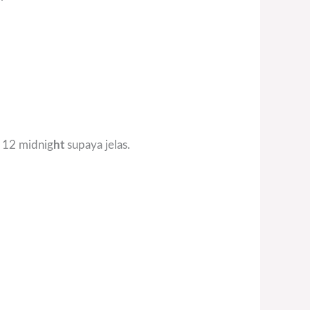
u 12 midnig
ht
supaya jelas.