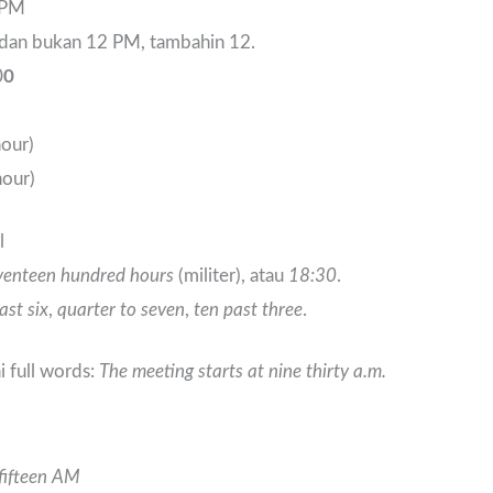
 PM
 dan bukan 12 PM, tambahin 12.
0
0
our)
our)
l
venteen hundred hours
(militer), atau
18:30
.
ast six
,
quarter to seven
,
ten past three
.
i full words:
The meeting starts at nine thirty a.m.
fifteen AM