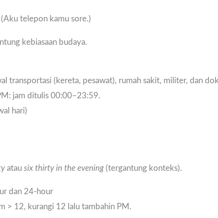
(Aku telepon kamu sore.)
gantung kebiasaan budaya.
al transportasi (kereta, pesawat), rumah sakit, militer, dan d
M: jam ditulis 00:00–23:59.
al hari)
ty
atau
six thirty in the evening
(tergantung konteks).
our dan 24-hour
m > 12, kurangi 12 lalu tambahin PM.