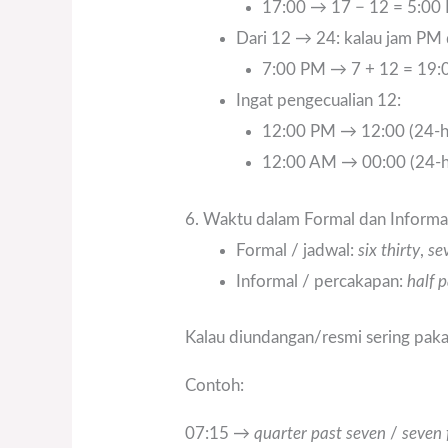
17:00 → 17 − 12 = 5:00
Dari 12 → 24: kalau jam PM
7:00 PM → 7 + 12 = 19:
Ingat pengecualian 12:
12:00 PM → 12:00 (24-h
12:00 AM → 00:00 (24-h
6. Waktu dalam Formal dan Informa
Formal / jadwal:
six thirty
,
se
Informal / percakapan:
half p
Kalau diundangan/resmi sering paka
Contoh:
07:15 →
quarter past seven
/
seven 