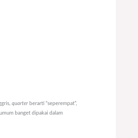
gris,
quarter
berarti “seperempat”,
ni umum banget dipakai dalam