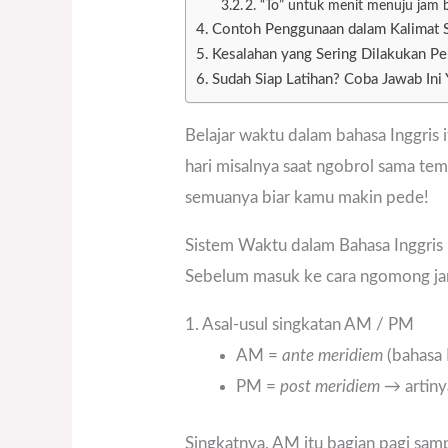
2. “To” untuk menit menuju jam 
Contoh Penggunaan dalam Kalimat S
Kesalahan yang Sering Dilakukan P
Sudah Siap Latihan? Coba Jawab Ini 
Belajar waktu dalam bahasa Inggris 
hari misalnya saat ngobrol sama tema
semuanya biar kamu makin pede!
Sistem Waktu dalam Bahasa Inggris
Sebelum masuk ke cara ngomong jamn
1. Asal-usul singkatan AM / PM
AM =
ante meridiem
(bahasa 
PM =
post meridiem
→ artin
Singkatnya, AM itu bagian pagi samp