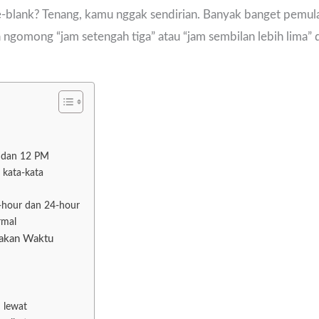
ge-blank? Tenang, kamu nggak sendirian. Banyak banget pemu
ra ngomong “jam setengah tiga” atau “jam sembilan lebih lima” 
M dan 12 PM
 kata-kata
)
2-hour dan 24-hour
rmal
atakan Waktu
h lewat