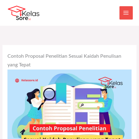
Main
Skip
to
Men
content
Contoh Proposal Penelitian Sesuai Kaidah Penulisan
yang Tepat