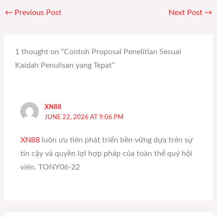
←
Previous Post
Next Post
→
1 thought on “Contoh Proposal Penelitian Sesuai
Kaidah Penulisan yang Tepat”
XN88
JUNE 22, 2026 AT 9:06 PM
XN88
luôn ưu tiên phát triển bền vững dựa trên sự
tin cậy và quyền lợi hợp pháp của toàn thể quý hội
viên. TONY06-22