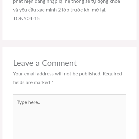
phát hiện đăng nhập lạ, hệ thống sẽ tự động khóa
và yêu cầu xác minh 2 lớp trước khi mở lại.
TONY04-15
Leave a Comment
Your email address will not be published.
Required
fields are marked
*
Type
here..