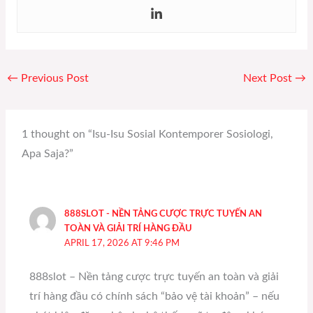
←
Previous Post
Next Post
→
1 thought on “Isu-Isu Sosial Kontemporer Sosiologi,
Apa Saja?”
888SLOT - NỀN TẢNG CƯỢC TRỰC TUYẾN AN
TOÀN VÀ GIẢI TRÍ HÀNG ĐẦU
APRIL 17, 2026 AT 9:46 PM
888slot – Nền tảng cược trực tuyến an toàn và giải
trí hàng đầu có chính sách “bảo vệ tài khoản” – nếu