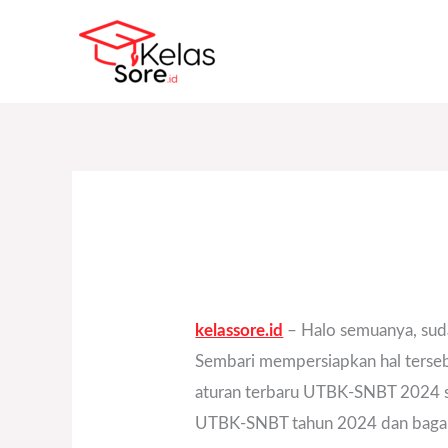
Skip
to
content
kelassore.id
– Halo semuanya, sudah
Sembari mempersiapkan hal terseb
aturan terbaru UTBK-SNBT 2024 s
UTBK-SNBT tahun 2024 dan bagaim