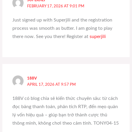
FEBRUARY 17, 2026 AT 9:01 PM
Just signed up with Superjili and the registration
process was smooth as butter. I am going to play
there now. See you there! Register at
superjili
188V
APRIL 17, 2026 AT 9:57 PM
188V có blog chia sẻ kiến thức chuyên sâu: từ cách
đọc bảng thanh toán, phân tích RTP, đến mẹo quản
lý vốn hiệu quả – giúp bạn trở thành cược thủ
thông minh, không chơi theo cảm tính. TONY04-15